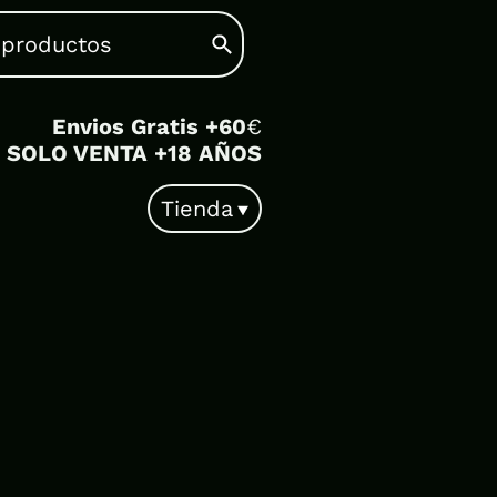
Envios Gratis +60
€
SOLO VENTA +18 AÑOS
Tienda