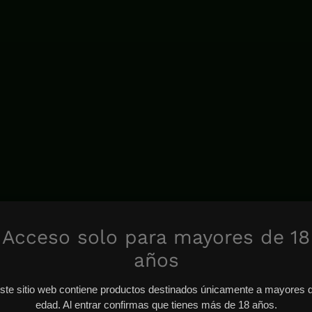
Acceso solo para mayores de 18
años
ste sitio web contiene productos destinados únicamente a mayores 
edad. Al entrar confirmas que tienes más de 18 años.