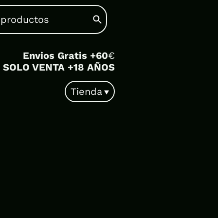
Envios Gratis +60
€
SOLO VENTA +18 AÑOS
Tienda