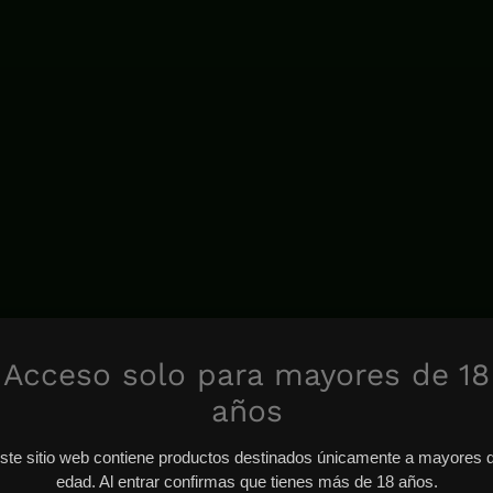
Acceso solo para mayores de 18
años
ste sitio web contiene productos destinados únicamente a mayores 
edad. Al entrar confirmas que tienes más de 18 años.