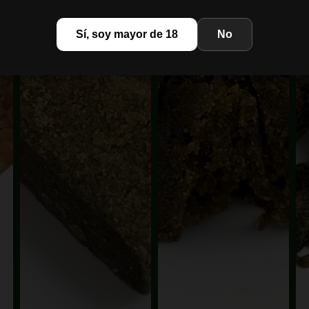
Sí, soy mayor de 18
No