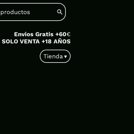
Envios Gratis +60
€
SOLO VENTA +18 AÑOS
Tienda