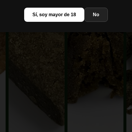
Sí, soy mayor de 18
No