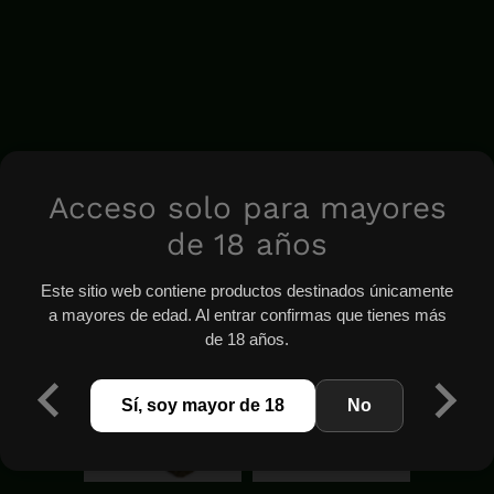
Acceso solo para mayores
de 18 años
Este sitio web contiene productos destinados únicamente
a mayores de edad. Al entrar confirmas que tienes más
de 18 años.
Sí, soy mayor de 18
No