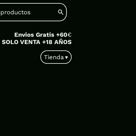
Envios Gratis +60
€
SOLO VENTA +18 AÑOS
Tienda