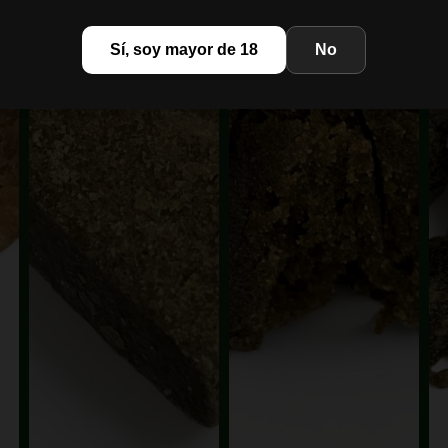
Sí, soy mayor de 18
No