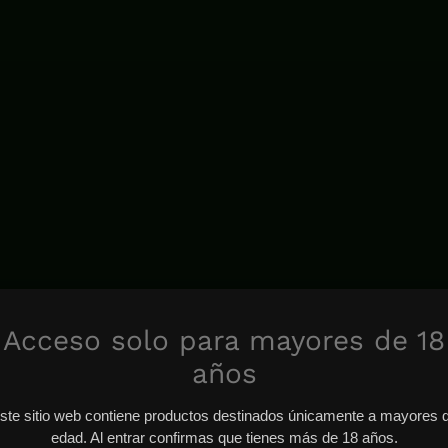
Acceso solo para mayores de 18
años
ste sitio web contiene productos destinados únicamente a mayores 
edad. Al entrar confirmas que tienes más de 18 años.