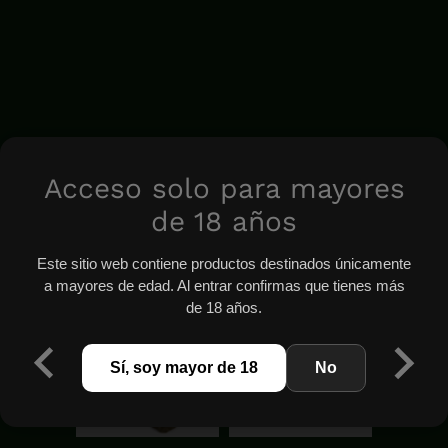
Acceso solo para mayores
de 18 años
Este sitio web contiene productos destinados únicamente
a mayores de edad. Al entrar confirmas que tienes más
de 18 años.
Sí, soy mayor de 18
No