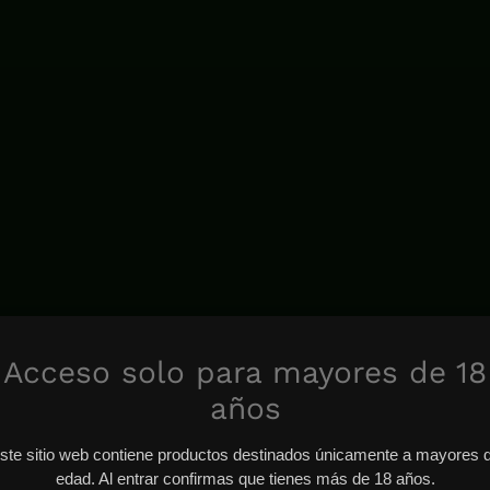
Acceso solo para mayores de 18
años
ste sitio web contiene productos destinados únicamente a mayores 
edad. Al entrar confirmas que tienes más de 18 años.