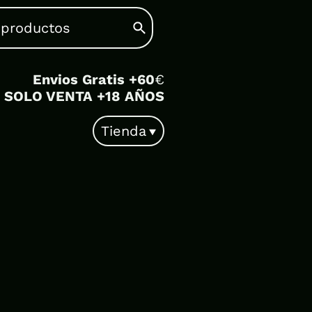
Envios Gratis +60
€
SOLO VENTA +18 AÑOS
Tienda