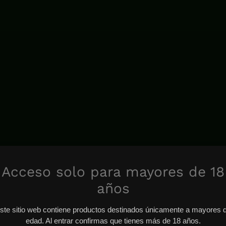
Acceso solo para mayores de 18
años
ste sitio web contiene productos destinados únicamente a mayores 
edad. Al entrar confirmas que tienes más de 18 años.