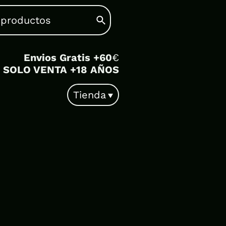
Envios Gratis +60
€
SOLO VENTA +18 AÑOS
Tienda