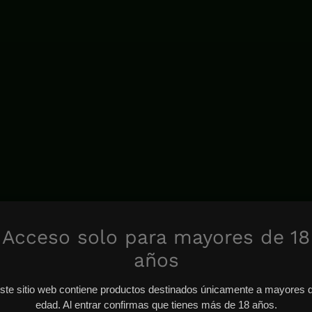
Acceso solo para mayores de 18
años
ste sitio web contiene productos destinados únicamente a mayores 
edad. Al entrar confirmas que tienes más de 18 años.