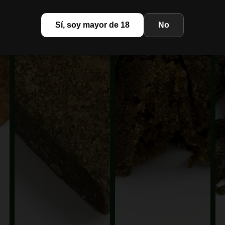
Sí, soy mayor de 18
No