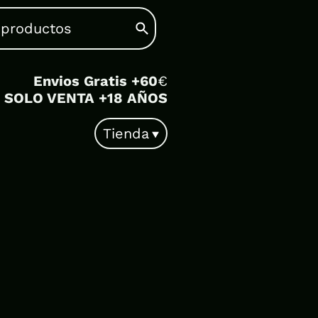
Envios Gratis +60
€
SOLO VENTA +18 AÑOS
Tienda