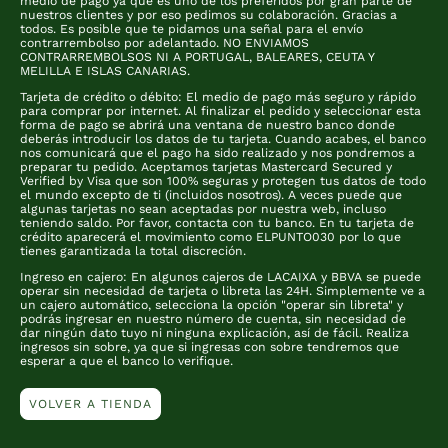
medio de pago ya que es uno de los preferidos por gran parte de
nuestros clientes y por eso pedimos su colaboración. Gracias a
todos. Es posible que te pidamos una señal para el envío
contrarrembolso por adelantado. NO ENVIAMOS
CONTRARREMBOLSOS NI A PORTUGAL, BALEARES, CEUTA Y
MELILLA E ISLAS CANARIAS.
Tarjeta de crédito o débito: El medio de pago más seguro y rápido
para comprar por internet. Al finalizar el pedido y seleccionar esta
forma de pago se abrirá una ventana de nuestro banco donde
deberás introducir los datos de tu tarjeta. Cuando acabes, el banco
nos comunicará que el pago ha sido realizado y nos pondremos a
preparar tu pedido. Aceptamos tarjetas Mastercard Secured y
Verified by Visa que son 100% seguras y protegen tus datos de todo
el mundo excepto de ti (incluidos nosotros). A veces puede que
algunas tarjetas no sean aceptadas por nuestra web, incluso
teniendo saldo. Por favor, contacta con tu banco. En tu tarjeta de
crédito aparecerá el movimiento como ELPUNTO030 por lo que
tienes garantizada la total discreción.
Ingreso en cajero: En algunos cajeros de LACAIXA y BBVA se puede
operar sin necesidad de tarjeta o libreta las 24H. Simplemente ve a
un cajero automático, selecciona la opción "operar sin libreta" y
podrás ingresar en nuestro número de cuenta, sin necesidad de
dar ningún dato tuyo ni ninguna explicación, así de fácil. Realiza
ingresos sin sobre, ya que si ingresas con sobre tendremos que
esperar a que el banco lo verifique.
VOLVER A TIENDA