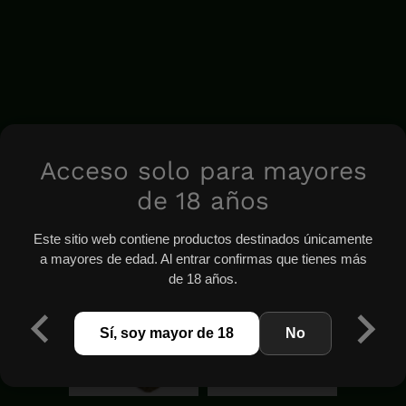
Acceso solo para mayores
de 18 años
Este sitio web contiene productos destinados únicamente
a mayores de edad. Al entrar confirmas que tienes más
de 18 años.
Sí, soy mayor de 18
No