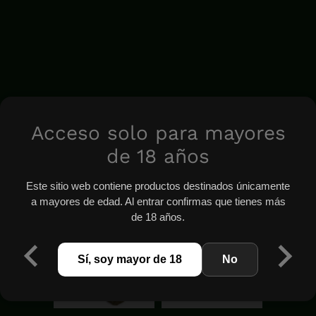
Acceso solo para mayores
de 18 años
Este sitio web contiene productos destinados únicamente
a mayores de edad. Al entrar confirmas que tienes más
de 18 años.
Sí, soy mayor de 18
No