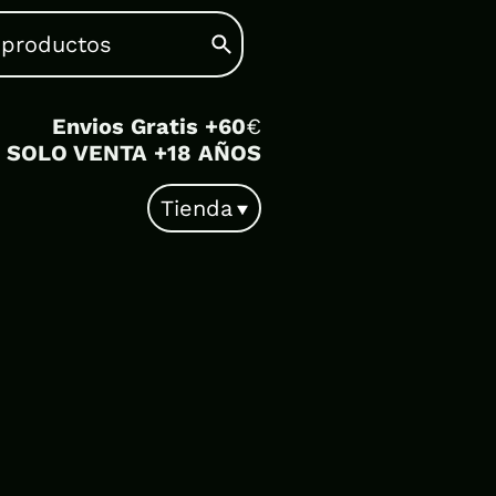
Envios Gratis +60
€
SOLO VENTA +18 AÑOS
Tienda