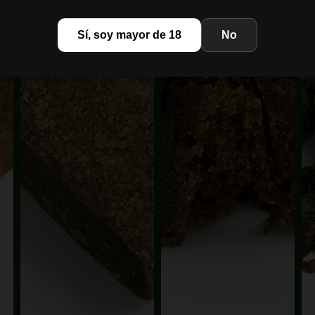
Sí, soy mayor de 18
No