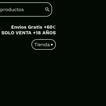
Envios Gratis +60
€
SOLO VENTA +18 AÑOS
Tienda