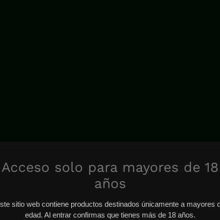
Acceso solo para mayores de 18
años
ste sitio web contiene productos destinados únicamente a mayores 
edad. Al entrar confirmas que tienes más de 18 años.