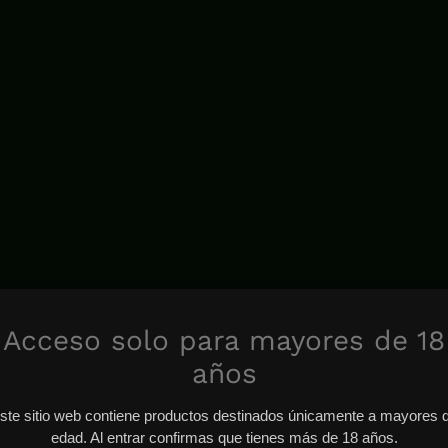
Acceso solo para mayores de 18
años
ste sitio web contiene productos destinados únicamente a mayores 
edad. Al entrar confirmas que tienes más de 18 años.