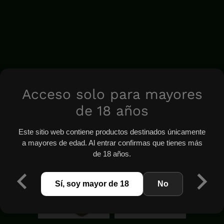
Acceso solo para mayores
de 18 años
Este sitio web contiene productos destinados únicamente
a mayores de edad. Al entrar confirmas que tienes más
de 18 años.
Sí, soy mayor de 18
No