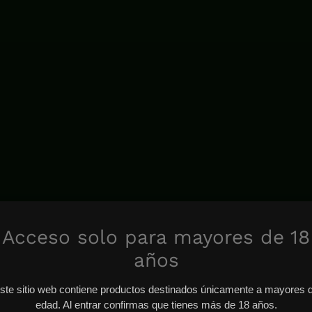
Acceso solo para mayores de 18
años
ste sitio web contiene productos destinados únicamente a mayores 
edad. Al entrar confirmas que tienes más de 18 años.