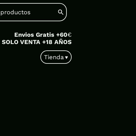
Envios Gratis +60
€
SOLO VENTA +18 AÑOS
Tienda