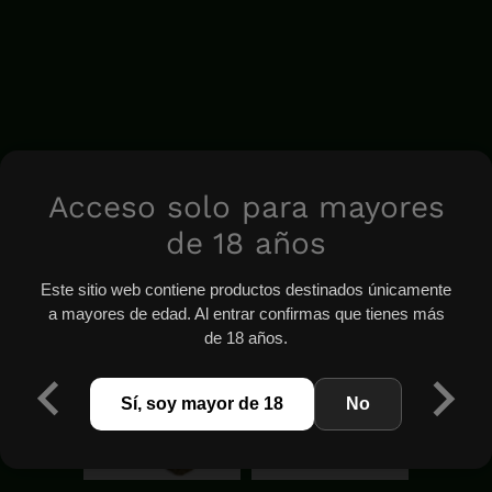
Acceso solo para mayores
de 18 años
Este sitio web contiene productos destinados únicamente
a mayores de edad. Al entrar confirmas que tienes más
de 18 años.
Sí, soy mayor de 18
No