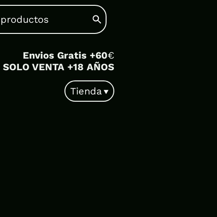
Envios Gratis +60
€
SOLO VENTA +18 AÑOS
Tienda