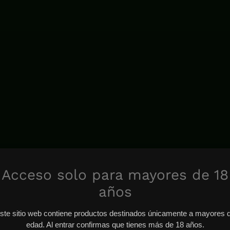
Acceso solo para mayores de 18
años
ste sitio web contiene productos destinados únicamente a mayores 
edad. Al entrar confirmas que tienes más de 18 años.