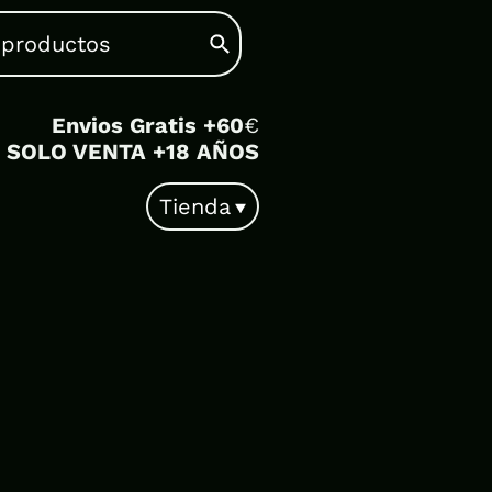
Envios Gratis +60
€
SOLO VENTA +18 AÑOS
Tienda