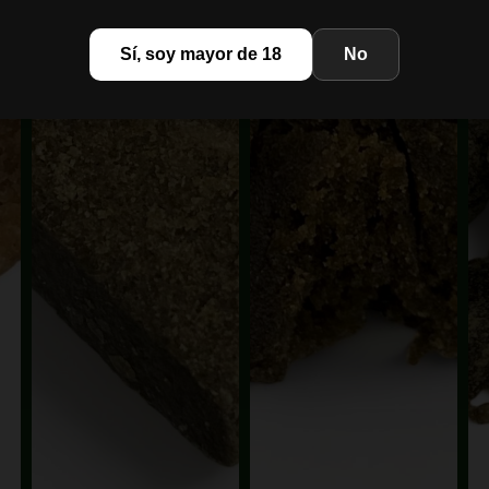
Sí, soy mayor de 18
No