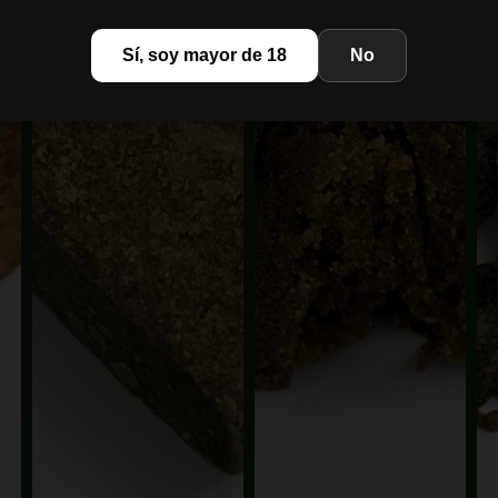
Sí, soy mayor de 18
No